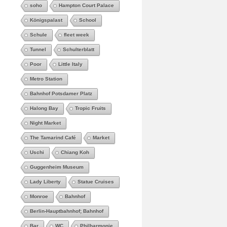
soho
Hampton Court Palace
Königspalast
School
Schule
fleet week
Tunnel
Schulterblatt
Poor
Little Italy
Metro Station
Bahnhof Potsdamer Platz
Halong Bay
Tropic Fruits
Night Market
The Tamarind Café
Market
Uschi
Chiang Koh
Guggenheim Museum
Lady Liberty
Statue Cruises
Monroe
Bahnhof
Berlin-Hauptbahnhof; Bahnhof
Bar
WC
Philharmonie