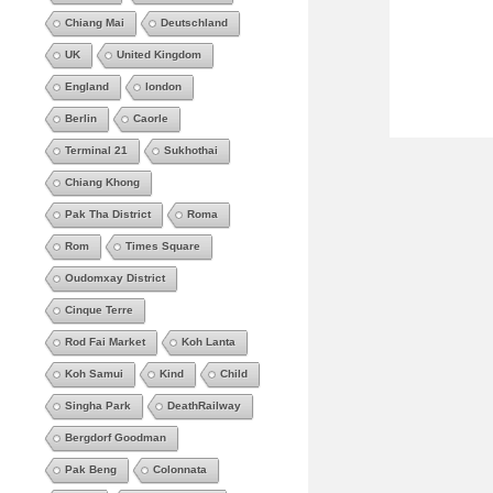
Chiang Mai
Deutschland
UK
United Kingdom
England
london
Berlin
Caorle
Terminal 21
Sukhothai
Chiang Khong
Pak Tha District
Roma
Rom
Times Square
Oudomxay District
Cinque Terre
Rod Fai Market
Koh Lanta
Koh Samui
Kind
Child
Singha Park
DeathRailway
Bergdorf Goodman
Pak Beng
Colonnata