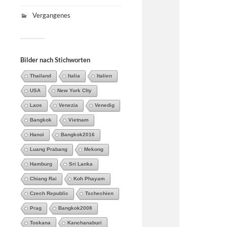
Vergangenes
Bilder nach Stichworten
Thailand
Italia
Italien
USA
New York CIty
Laos
Venezia
Venedig
Bangkok
Vietnam
Hanoi
Bangkok2016
Luang Prabang
Mekong
Hamburg
Sri Lanka
Chiang Rai
Koh Phayam
Czech Republic
Tschechien
Prag
Bangkok2008
Toskana
Kanchanaburi