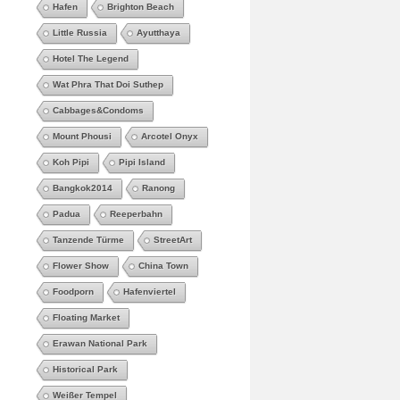
Hafen
Brighton Beach
Little Russia
Ayutthaya
Hotel The Legend
Wat Phra That Doi Suthep
Cabbages&Condoms
Mount Phousi
Arcotel Onyx
Koh Pipi
Pipi Island
Bangkok2014
Ranong
Padua
Reeperbahn
Tanzende Türme
StreetArt
Flower Show
China Town
Foodporn
Hafenviertel
Floating Market
Erawan National Park
Historical Park
Weißer Tempel