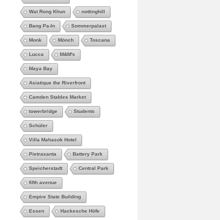
Wat Rong Khun
nottinghill
Bang Pa-In
Sommerpalast
Monk
Mönch
Toscana
Lucca
M&M's
Maya Bay
Asiatique the Riverfront
Camden Stables Market
towerbridge
Students
Schüler
Villa Mahasok Hotel
Pietrasanta
Battery Park
Speicherstadt
Central Park
fifth avenue
Empire State Building
Essen
Hackesche Höfe